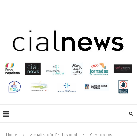
EN LIBRERÍAS
EMPRESAS QUE HACEN
EDUCACIÓN
CREADORES
ACTUALIZACIÓN PROFESIONAL
GALERIA
EXPOPAPELERIA
SOCIOS
Home
Actualización Profesional
Conectados +