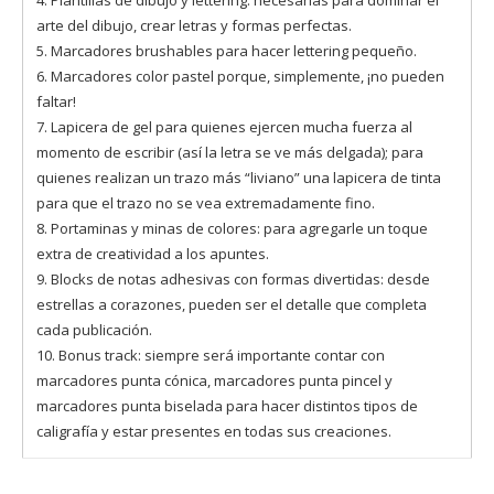
4. Plantillas de dibujo y lettering: necesarias para dominar el
arte del dibujo, crear letras y formas perfectas.
5. Marcadores brushables para hacer lettering pequeño.
6. Marcadores color pastel porque, simplemente, ¡no pueden
faltar!
7. Lapicera de gel para quienes ejercen mucha fuerza al
momento de escribir (así la letra se ve más delgada); para
quienes realizan un trazo más “liviano” una lapicera de tinta
para que el trazo no se vea extremadamente fino.
8. Portaminas y minas de colores: para agregarle un toque
extra de creatividad a los apuntes.
9. Blocks de notas adhesivas con formas divertidas: desde
estrellas a corazones, pueden ser el detalle que completa
cada publicación.
10. Bonus track: siempre será importante contar con
marcadores punta cónica, marcadores punta pincel y
marcadores punta biselada para hacer distintos tipos de
caligrafía y estar presentes en todas sus creaciones.