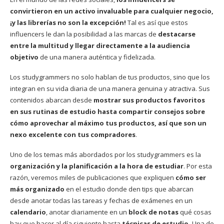
convirtieron en un activo invaluable para cualquier negocio,
¡y las librerías no son la excepción!
Tal es así que estos
influencers le dan la posibilidad a las marcas de
destacarse
entre la multitud y llegar directamente a la audiencia
objetivo
de una manera auténtica y fidelizada.
Los studygrammers no solo hablan de tus productos, sino que los
integran en su vida diaria de una manera genuina y atractiva. Sus
contenidos abarcan desde
mostrar sus productos favoritos
en sus rutinas de estudio hasta compartir consejos sobre
cómo aprovechar al máximo tus productos, así que son un
nexo excelente con tus compradores
.
Uno de los temas más abordados por los studygrammers es la
organización y la planificación a la hora de estudiar
. Por esta
razón, veremos miles de publicaciones que expliquen
cómo ser
más organizado
en el estudio donde den tips que abarcan
desde anotar todas las tareas y fechas de exámenes en un
calendario
, anotar diariamente en un
block de notas
qué cosas
hay que hacer al día siguiente hasta
técnicas de estudio.
Una de