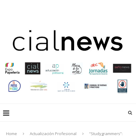
EN LIBRERÍAS
EMPRESAS QUE HACEN
EDUCACIÓN
CREADORES
ACTUALIZACIÓN PROFESIONAL
GALERIA
EXPOPAPELERIA
SOCIOS
Home
Actualización Profesional
“Studygrammers”: