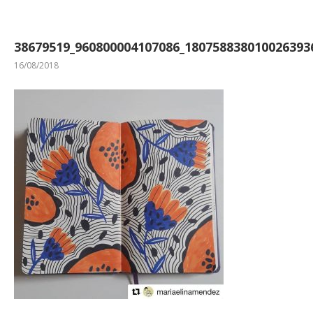
38679519_960800004107086_180758838010026393
16/08/2018