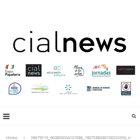
EN LIBRERÍAS
EMPRESAS QUE HACEN
EDUCACIÓN
CREADORES
ACTUALIZACIÓN PROFESIONAL
GALERIA
EXPOPAPELERIA
SOCIOS
Home
38679519_960800004107086_1807588380100263936_n