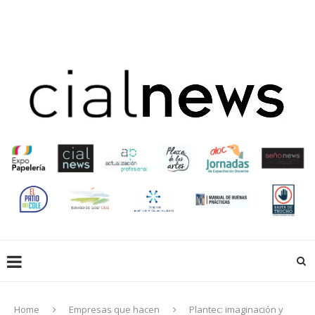
EN LIBRERÍAS
EMPRESAS QUE HACEN
EDUCACIÓN
CREADORES
ACTUALIZACIÓN PROFESIONAL
GALERIA
EXPOPAPELERIA
SOCIOS
Home
Empresas que hacen
Plantec: imaginación y