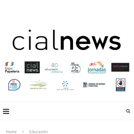
EN LIBRERÍAS
EMPRESAS QUE HACEN
EDUCACIÓN
CREADORES
ACTUALIZACIÓN PROFESIONAL
GALERIA
EXPOPAPELERIA
SOCIOS
Home
Educación