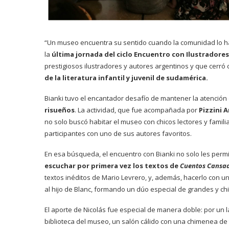
“Un museo encuentra su sentido cuando la comunidad lo hab
la
última jornada del ciclo Encuentro con Ilustradores
prestigiosos ilustradores y autores argentinos y que cerró 
de la literatura infantil y juvenil de sudamérica.
Bianki tuvo el encantador desafío de mantener la atenció
risueños
. La actividad, que fue acompañada por
Pizzini 
no solo buscó habitar el museo con chicos lectores y famil
participantes con uno de sus autores favoritos.
En esa búsqueda, el encuentro con Bianki no solo les permi
escuchar por primera vez los textos de
Cuentos Cansa
textos inéditos de Mario Levrero, y, además, hacerlo con una 
al hijo de Blanc, formando un dúo especial de grandes y chi
El aporte de Nicolás fue especial de manera doble: por un l
biblioteca del museo, un salón cálido con una chimenea de 